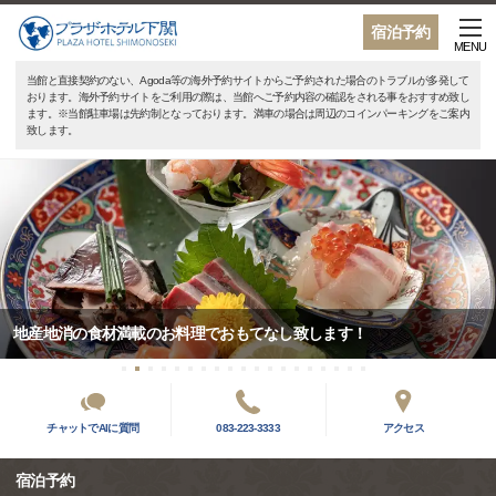
宿泊予約
MENU
当館と直接契約のない、Agoda等の海外予約サイトからご予約された場合のトラブルが多発して
おります。海外予約サイトをご利用の際は、当館へご予約内容の確認をされる事をおすすめ致し
ます。※当館駐車場は先約制となっております。満車の場合は周辺のコインパーキングをご案内
致します。
地産地消の食材満載のお料理でおもてなし致します！
チャットでAIに質問
083-223-3333
アクセス
宿泊予約