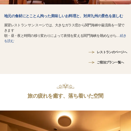
地元の食材にとことん拘った美味しいお料理と、対岸九州の景色を楽しむ
展望レストラン サン スーシでは、大きなガラス窓から関門海峡や巌流島を一望で
きます
朝・昼・夜と時間の移り変わりによって表情を変える関門海峡を眺めながら
…
続き
を読む
レストランのページへ
ご宿泊プラン一覧へ
旅の疲れを癒す、落ち着いた空間