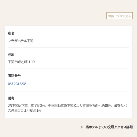
地図アプリで見る
宿名
プラザホテル下関
住所
下関市岬之町11-10
電話番号
083-223-3333
備考
JR下関駅下車、車で約3分。中国自動車道下関ICより市街地方面へ約15分。最寄りバ
ス停三百目より徒歩1分
当ホテルまでの交通アクセス詳細